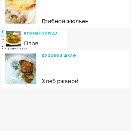
Грибной жюльен
ВТОРЫЕ
ВТОРЫЕ БЛЮДА
БЛЮДА
Запеченные
Плов
Фузилли
по-
ДУХОВОЙ ШКАФ
итальянски
Хлеб ржаной