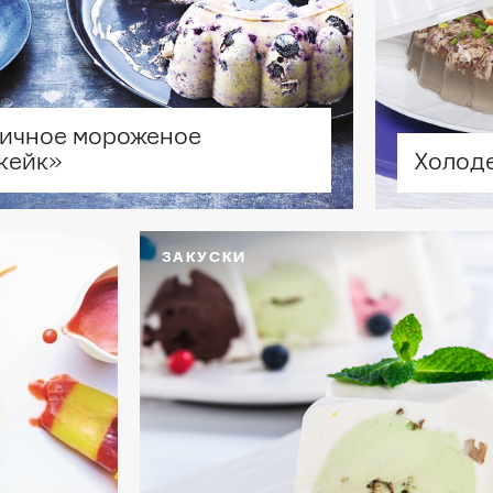
аво-Дилайт" (430 мл)
кроМиллениал»
° МикроГурмэ и
ичное мороженое
ционные контейнеры
Холод
кейк»
ьшой "Хит-парад" (600
 3 шт.
чик-шумовка "Диско"
ЗАКУСКИ
ость «МикроКук» (2,25
круглая, с
олнительной крышкой
есочное блюдо (3 л)
новарка (3 л)
ельчитель "Турбо-