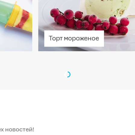
с" (600 мл)
ельчитель "Турбо" (300
трюля "УльтраПро" (2 л)
Торт мороженое
трюля "УльтраПро" (3,3
с крышкой (1,2 л)
трюля "УльтраПро" (3,5
трюля «УльтраПро»
8 л), прямоугольная
байн "Экстра-Шеф"
5 л)
шин "МикроКук" (1 л)
ех новостей!