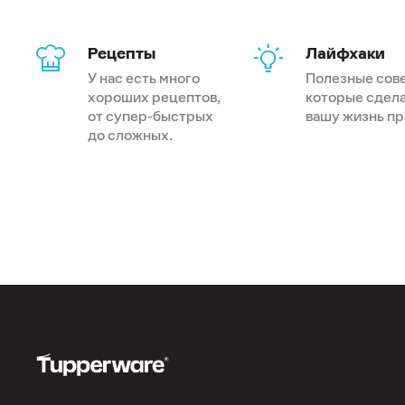
Кув
л)
Рецепты
Лайфхаки
Лож
У нас есть много
Полезные сов
"Ди
хороших рецептов,
которые сдел
от супер-быстрых
вашу жизнь п
Лож
до сложных.
Мал
мл)
Мик
Мяс
Наб
Нож
с ч
Нож