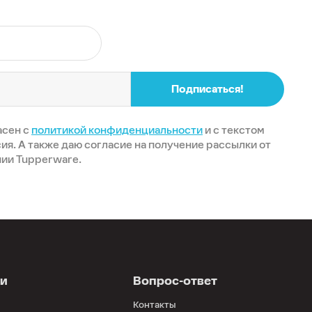
Подписаться!
асен с
политикой конфиденциальности
и с текстом
ия. А также даю согласие на получение рассылки от
ии Tupperware.
ии
Вопрос-ответ
Контакты