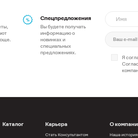
шин "Очарование" (2,1
Спецпредложения
Имя
ка "Каждый день
еты,
Вы будете получать
ско"
ают
информацию о
роще.
новинках и
ка для смешивания
специальных
предложениях.
ый "Хит-парад" (300
Я согл
Соглас
компан
сер "От шефа" (1,35 л)
орубка Fusion Master
ор "Поваренок"
 для овощей Universal
ехлом
Каталог
Карьера
О компан
 для филе Universal
Стать Консультантом
Наша история