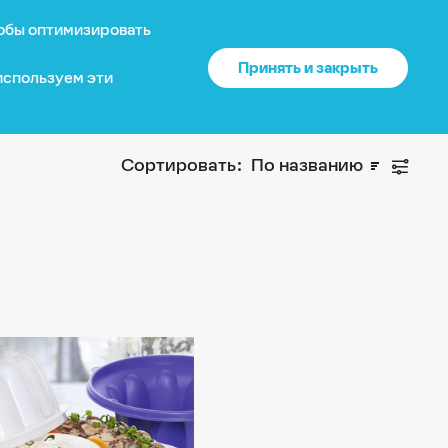
тобы оптимизировать
?
О нас
Войти
US
Принять и закрыть
 используем эти
Ваше местоположение
Сортировать:
По названию
Каталог
США
?
Да
Нет
Доставка и оплата
Изменить
Гарантия
Почему выбирают нас