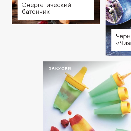
Энергетический
"Бр
батончик
«Ми
101
Черн
пор
«Чиз
Бол
мл),
Вен
ЗАКУСКИ
Емк
л), 
доп
Зам
Зер
Изм