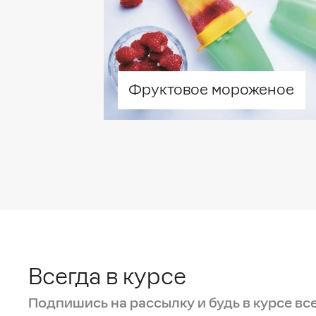
Мик
Изм
мл)
Кас
Фруктовое мороженое
Кас
л.) 
Кас
л)
Кас
(1,
Ком
(1,3
Всегда в курсе
Кув
Подпишись на рассылку и будь в курсе вс