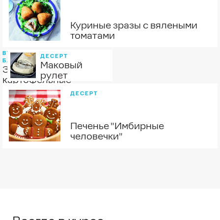
Куриные зразы с вялеными
томатами
ВТОРЫЕ
ДЕСЕРТ
БЛЮДА
Маковый
Зразы
рулет
картофельные
с мясом
ДЕСЕРТ
Печенье "Имбирные
человечки"