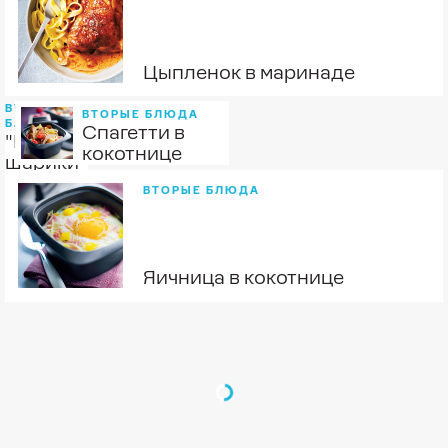
Цыпленок в маринаде
ВТОРЫЕ
ВТОРЫЕ БЛЮДА
БЛЮДА
Спагетти в
"Мясные
кокотнице
шарики"
в
ВТОРЫЕ БЛЮДА
томатах
Яичница в кокотнице