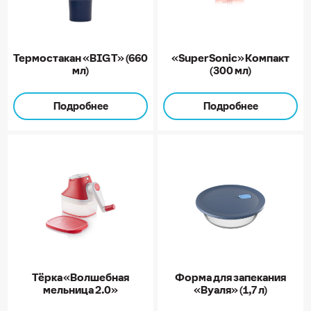
Термостакан «BIG Т» (660
«SuperSonic» Компакт
мл)
(300 мл)
Подробнее
Подробнее
Тёрка «Волшебная
Форма для запекания
мельница 2.0»
«Вуаля» (1,7 л)