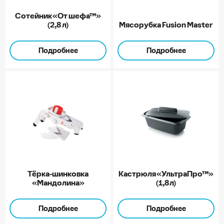
Сотейник «От шефа™»
(2,8 л)
Мясорубка Fusion Master
Подробнее
Подробнее
Тёрка-шинковка
Кастрюля «УльтраПро™»
«Мандолина»
(1,8 л)
Подробнее
Подробнее