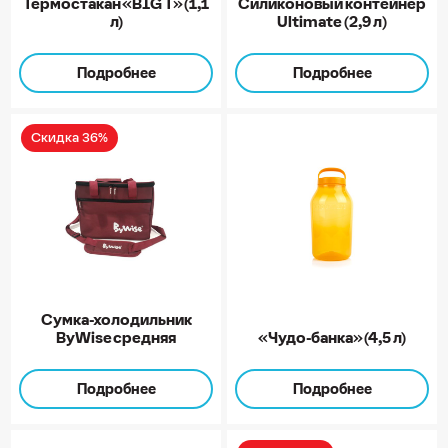
Термостакан «BIG Т» (1,1
Силиконовый контейнер
л)
Ultimate (2,9 л)
Подробнее
Подробнее
Скидка 36%
Сумка-холодильник
ByWise средняя
«Чудо-банка» (4,5 л)
Подробнее
Подробнее