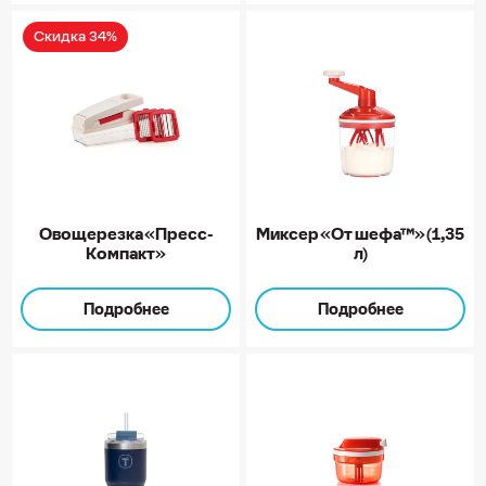
Скидка 34%
Овощерезка «Пресс-
Миксер «От шефа™» (1,35
Компакт»
л)
Подробнее
Подробнее