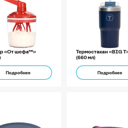
р «От шефа™»
Термостакан «BIG Т
)
(660 мл)
Подробнее
Подробнее