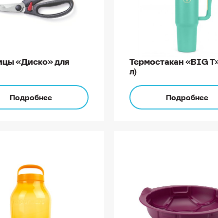
цы «Диско» для
Термостакан «BIG Т» 
л)
Подробнее
Подробнее