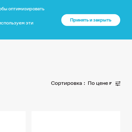
тобы оптимизировать
?
О нас
Войти
US
Принять и закрыть
 используем эти
 нет доставки.
Ваше местоположение
Каталог
США
?
Да
Нет
Доставка и оплата
Изменить
Сортировка :
По цене
Гарантия
Почему выбирают нас