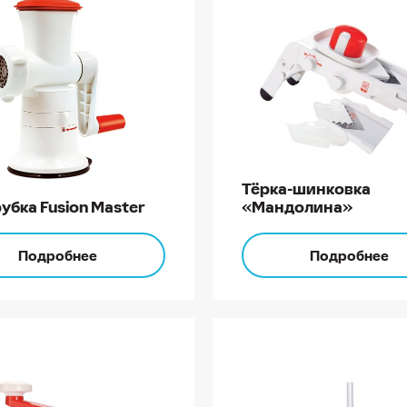
я из металла
ия из микрофибры
ные приборы
волновая печь
ровка
Тёрка-шинковка
ль
убка Fusion Master
«Мандолина»
Применить
 хранение
Подробнее
Подробнее
 гаджеты