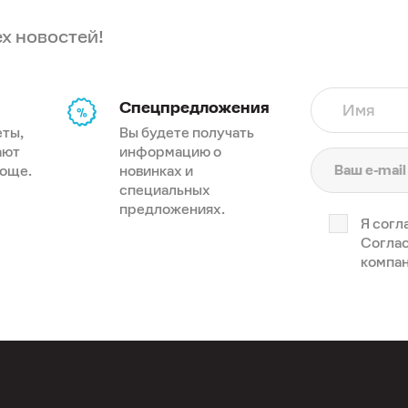
ех новостей!
Спецпредложения
Имя
еты,
Вы будете получать
ают
информацию о
роще.
новинках и
специальных
предложениях.
Я согл
Соглас
компан