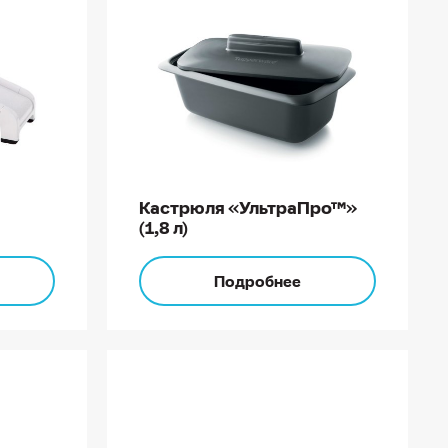
Кастрюля «УльтраПро™»
(1,8 л)
Подробнее