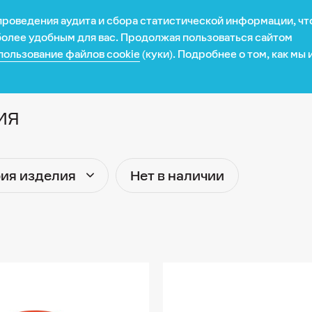
 проведения аудита и сбора статистической информации, ч
Рецепты
Новости
Карьера
Презентация
 более удобным для вас. Продолжая пользоваться сайтом
пользование файлов cookie
(куки). Подробнее о том, как мы
местоположение: США? (
Да
/
Нет
) К сожалению, здесь пока
ия
та
я
рия изделия
Нет в наличии
я выпечки
 с собой