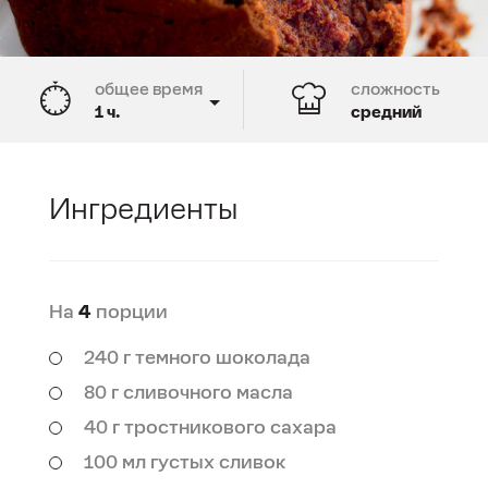
общее время
сложность
1 ч.
средний
время подготовки
время приготовления
20 мин.
40 мин.
Ингредиенты
На
4
порции
240 г темного шоколада
80 г сливочного масла
40 г тростникового сахара
100 мл густых сливок