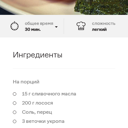
общее время
сложность
30 мин.
легкий
время подготовки
время приготовления
10 мин.
20 мин.
Ингредиенты
На
порций
15 г сливочного масла
200 г лосося
Соль, перец
3 веточки укропа