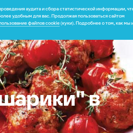
 проведения аудита и сбора статистической информации, ч
Рецепты
Новости
Карьера
Презентация
 более удобным для вас. Продолжая пользоваться сайтом
пользование файлов cookie
(куки). Подробнее о том, как мы
та
я
шарики" в