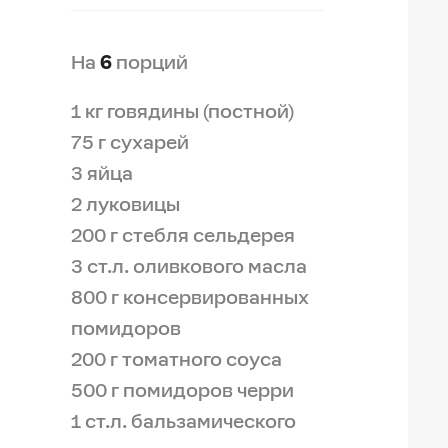
На
6
порций
1 кг говядины (постной)
75 г сухарей
3 яйца
2 луковицы
200 г стебля сельдерея
3 ст.л. оливкового масла
800 г консервированных
помидоров
200 г томатного соуса
500 г помидоров черри
1 ст.л. бальзамического