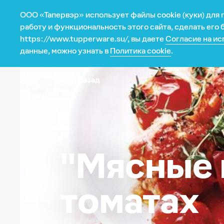
ООО «Тапервэр» использует файлы cookie (куки) для
Магазин
работу и функциональность этого сайта, сделать его
https://www.tupperware.su/, вы даете
Согласие на ис
данные, можно узнать в
Политика cookie
.
Назад
Категория
Программа
Все для выпечки
Каталог
Всегда с собой
Промо авгус
Изделия из металла
Промо январ
Изделия из микрофибры
"Мясные 
Кухонные приборы
Микроволновая печь
Сервировка
томатах
Текстиль
Умное хранение
Умные гаджеты