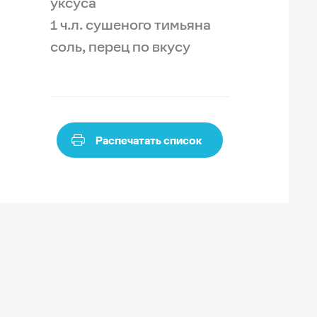
уксуса
1 ч.л. сушеного тимьяна
cоль, перец по вкусу
Распечатать список