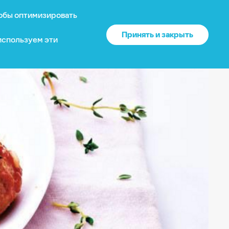
тобы оптимизировать
?
О нас
Войти
US
Принять и закрыть
 используем эти
Ваше местоположение
Каталог
США
?
Да
Нет
Доставка и оплата
Изменить
Гарантия
Почему выбирают нас