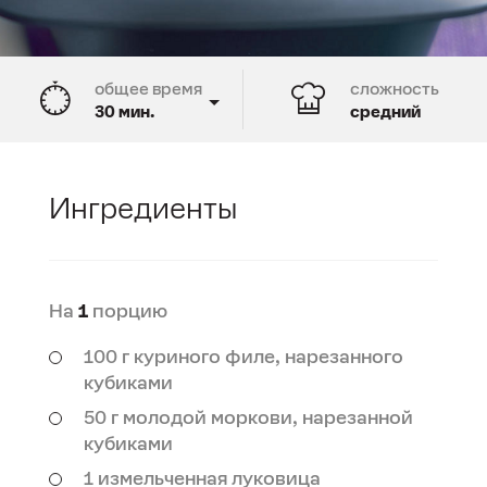
общее время
сложность
30 мин.
средний
время подготовки
время приготовления
10 мин.
20 мин.
Ингредиенты
На
1
порцию
100 г куриного филе, нарезанного
кубиками
50 г молодой моркови, нарезанной
кубиками
1 измельченная луковица