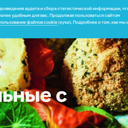
 проведения аудита и сбора статистической информации, ч
Рецепты
Новости
Карьера
Презентация
 более удобным для вас. Продолжая пользоваться сайтом
пользование файлов cookie
(куки). Подробнее о том, как мы
та
я
ьные с