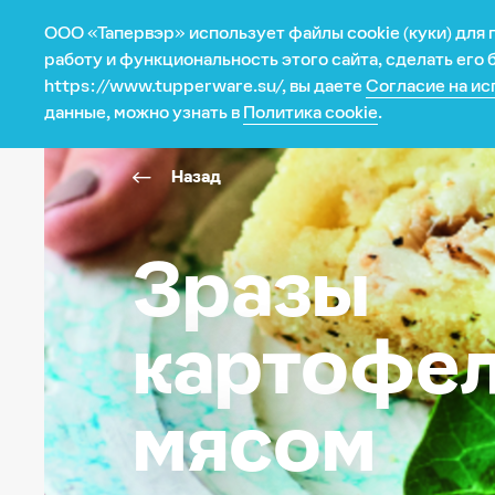
ООО «Тапервэр» использует файлы cookie (куки) для
Магазин
работу и функциональность этого сайта, сделать его
https://www.tupperware.su/, вы даете
Согласие на ис
данные, можно узнать в
Политика cookie
.
Назад
Категория
Программа
Все для выпечки
Каталог
Всегда с собой
Промо авгус
Зразы
Изделия из металла
Промо январ
Изделия из микрофибры
картофел
Кухонные приборы
Микроволновая печь
Сервировка
мясом
Текстиль
Умное хранение
Умные гаджеты