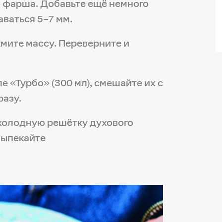
о фарша. Добавьте ещё немного
ваться 5–7 мм.
мите массу. Переверните и
ле «Турбо» (300 мл), смешайте их с
разу.
 холодную решётку духового
выпекайте