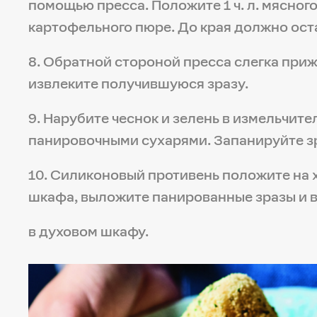
помощью пресса. Положите 1 ч. л. мясног
картофельного пюре. До края должно оста
8. Обратной стороной пресса слегка приж
извлеките получившуюся зразу.
9. Нарубите чеснок и зелень в измельчите
панировочными сухарями. Запанируйте з
10. Силиконовый противень положите на
шкафа, выложите панированные зразы и 
в духовом шкафу.