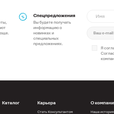
Спецпредложения
Имя
еты,
Вы будете получать
ают
информацию о
роще.
новинках и
специальных
предложениях.
Я согл
Соглас
компан
Каталог
Карьера
О компан
Стать Консультантом
Наша история