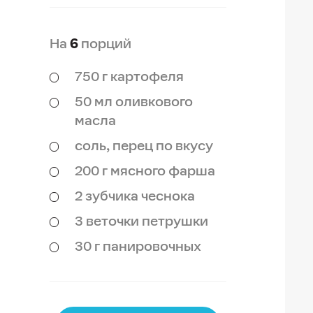
На
6
порций
750 г картофеля
50 мл оливкового
масла
соль, перец по вкусу
200 г мясного фарша
2 зубчика чеснока
3 веточки петрушки
30 г панировочных