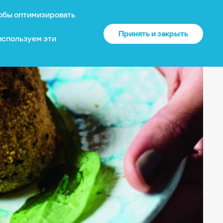
тобы оптимизировать
?
О нас
Войти
US
Принять и закрыть
 используем эти
Ваше местоположение
Каталог
США
?
Да
Нет
Доставка и оплата
Изменить
Гарантия
Почему выбирают нас