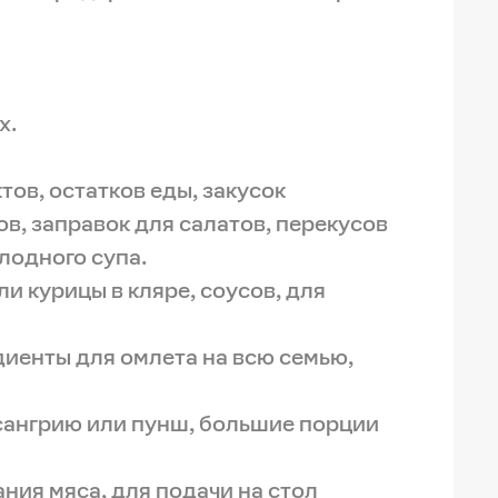
х.
ов, остатков еды, закусок
ов, заправок для салатов, перекусов
лодного супа.
и курицы в кляре, соусов, для
диенты для омлета на всю семью,
, сангрию или пунш, большие порции
ния мяса, для подачи на стол