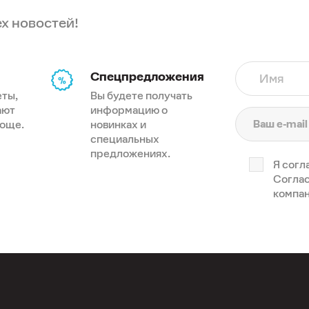
ех новостей!
Спецпредложения
Имя
еты,
Вы будете получать
ают
информацию о
роще.
новинках и
специальных
предложениях.
Я согл
Соглас
компан