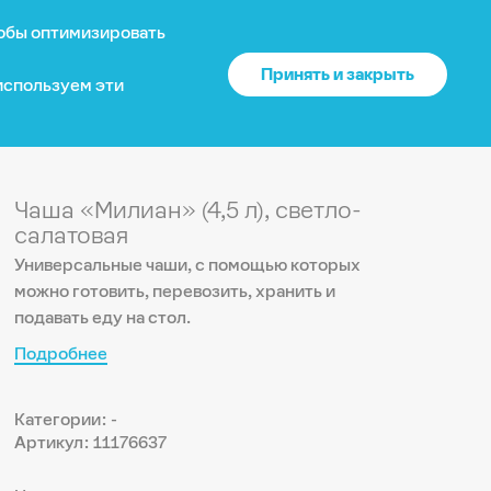
тобы оптимизировать
?
О нас
Войти
US
Принять и закрыть
 используем эти
 нет доставки.
Ваше местоположение
Каталог
Чаша «Милиан» (4,5 л), светло-
США
?
Да
Нет
салатовая
Доставка и оплата
Универсальные чаши, с помощью которых
можно готовить, перевозить, хранить и
Изменить
подавать еду на стол.
Гарантия
Подробнее
Почему выбирают нас
Категории: -
Артикул: 11176637