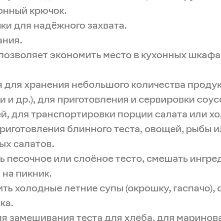
хонный крючок.
чки для надёжного захвата.
ания.
 позволяет экономить место в кухонных шкафа
 для хранения небольшого количества продукт
и др.), для приготовления и сервировки соус
ей, для транспортировки порции салата или хо
риготовления блинного теста, овощей, рыбы ил
ых салатов.
ь песочное или слоёное тесто, смешать ингре
 на пикник.
вить холодные летние супы (окрошку, гаспачо)
ка.
ля замешивания теста для хлеба, для маринова