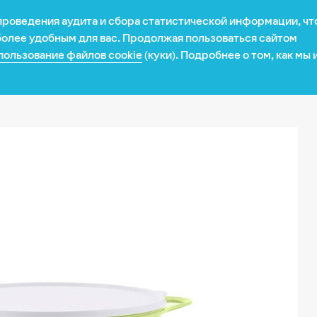
 проведения аудита и сбора статистической информации, ч
Рецепты
Новости
Карьера
Презентация
 более удобным для вас. Продолжая пользоваться сайтом
пользование файлов cookie
(куки). Подробнее о том, как мы
местоположение: США? (
Да
/
Нет
) К сожалению, здесь пока
та
я