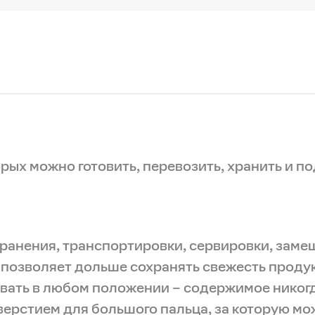
ых можно готовить, перевозить, хранить и под
анения, транспортировки, сервировки, замеш
озволяет дольше сохранять свежесть продук
ть в любом положении – содержимое никогда 
верстием для большого пальца, за которую м