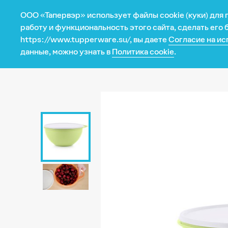
ООО «Тапервэр» использует файлы cookie (куки) для
Магазин
работу и функциональность этого сайта, сделать его
https://www.tupperware.su/, вы даете
Согласие на ис
Ваше 
данные, можно узнать в
Политика cookie
.
Категория
Программа
Все для выпечки
Каталог
Всегда с собой
Промо авгус
Изделия из металла
Промо январ
Изделия из микрофибры
Кухонные приборы
Микроволновая печь
Сервировка
Текстиль
Умное хранение
Умные гаджеты