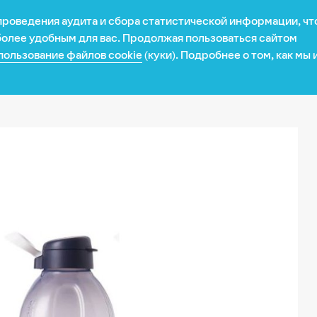
 проведения аудита и сбора статистической информации, ч
Рецепты
Новости
Карьера
Презентация
 более удобным для вас. Продолжая пользоваться сайтом
пользование файлов cookie
(куки). Подробнее о том, как мы
местоположение: США? (
Да
/
Нет
) К сожалению, здесь пока
та
я