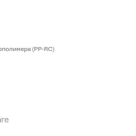
ополимера (PP-RC)
are