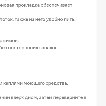
оновая прокладка обеспечивает
оток, также из него удобно пить.
ержимое.
 без посторонних запахов.
ми каплями моющего средства,
ении вверх дном, затем переверните в