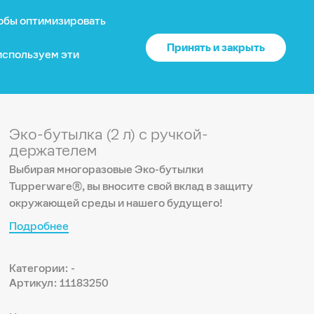
тобы оптимизировать
?
О нас
Войти
US
Принять и закрыть
 используем эти
 нет доставки.
Ваше местоположение
Каталог
Эко-бутылка (2 л) с ручкой-
США
?
Да
Нет
держателем
Доставка и оплата
Выбирая многоразовые Эко-бутылки
Tupperware®, вы вносите свой вклад в защиту
Изменить
окружающей среды и нашего будущего!
Гарантия
Подробнее
Почему выбирают нас
Категории: -
Артикул: 11183250