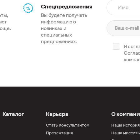
Спецпредложения
Имя
еты,
Вы будете получать
ают
информацию о
роще.
новинках и
специальных
предложениях.
Я согл
Соглас
компан
Каталог
Карьера
О компан
Стать Консультантом
Наша история
Презентация
Наша миссия 