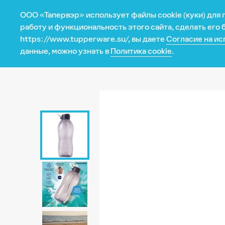
ООО «Тапервэр» использует файлы cookie (куки) для
Магазин
работу и функциональность этого сайта, сделать его
https://www.tupperware.su/, вы даете
Согласие на ис
Ваше 
данные, можно узнать в
Политика cookie
.
Категория
Программа
Все для выпечки
Каталог
Всегда с собой
Промо авгус
Изделия из металла
Промо январ
Изделия из микрофибры
Кухонные приборы
Микроволновая печь
Сервировка
Текстиль
Умное хранение
Умные гаджеты