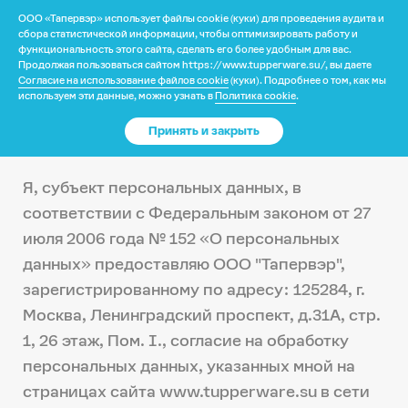
ООО «Тапервэр» использует файлы cookie (куки) для проведения аудита и
?
сбора статистической информации, чтобы оптимизировать работу и
функциональность этого сайта, сделать его более удобным для вас.
Продолжая пользоваться сайтом https://www.tupperware.su/, вы даете
Согласие на обработку
Согласие на использование файлов cookie
(куки). Подробнее о том, как мы
Ваше местоположение
Каталог
используем эти данные, можно узнать в
Политика cookie
.
персональных данных для
Принять и закрыть
рассылок
США
?
Да
Нет
Доставка и оплата
Я, субъект персональных данных, в
Изменить
соответствии с Федеральным законом от 27
Гарантия
июля 2006 года № 152 «О персональных
данных» предоставляю ООО "Тапервэр",
Почему выбирают нас
зарегистрированному по адресу: 125284, г.
Москва, Ленинградский проспект, д.31А, стр.
1, 26 этаж, Пом. I., согласие на обработку
Категория
персональных данных, указанных мной на
страницах сайта www.tupperware.su в сети
Программа