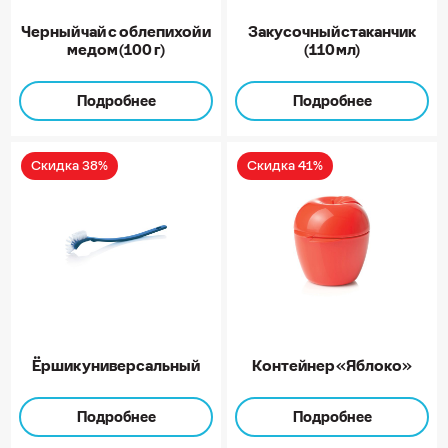
Черный чай с облепихой и
Закусочный стаканчик
медом (100 г)
(110 мл)
Подробнее
Подробнее
Скидка 38%
Скидка 41%
Ёршик универсальный
Контейнер «Яблоко»
Подробнее
Подробнее