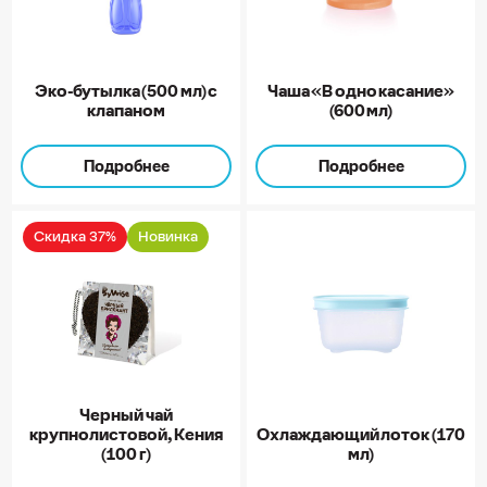
Эко-бутылка (500 мл) с
Чаша «В одно касание»
клапаном
(600 мл)
Подробнее
Подробнее
Скидка 37%
Новинка
Черный чай
крупнолистовой, Кения
Охлаждающий лоток (170
(100 г)
мл)